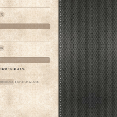
(1)
0)
нции Итунина В.Ф.
любослав
|
Дата:
09.12.2025
|