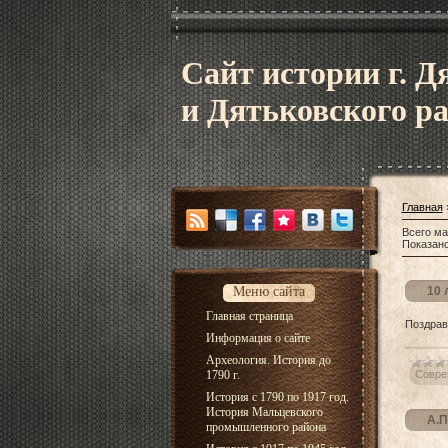
Сайт истории г. Д
и Дятьковского р
Главная
Всего ма
Показан
Меню сайта
10 
Главная страница
Поздрав
Информация о сайте
Археология. История до
1790 г.
Совре
История с 1790 по 1917 год.
История Мальцевского
А.П
промышленного района