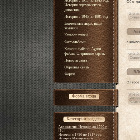
История с 1917 по 1945 год.
Об откр
История партизанского
движения
История с 1945 по 1991 год
Совре
Знаменитые люди, наши
земляки
Авт
Каталог статей
Фотоальбомы
К юбиле
Каталог файлов. Аудио
файлы. Старинные карты.
Совре
Новости сайта
Обратная связь
ВЛ
Форум
О Герое
Форма входа
Истори
Комме
Категории раздела
Археология. История до 1790 г.
[18]
История с 1790 по 1917 год.
История Мальцевского