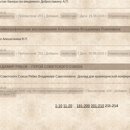
ытии банера посвященного Доброславину А.П.
менность
|
Просмотров:
272
|
Добавил:
любослав
|
Дата:
21.10.2024
|
Комментарии 
обиографические воспоминания Алёшечкина Владимира Павловича
ю Алешечкина В.П.
менность
|
Просмотров:
211
|
Добавил:
любослав
|
Дата:
30.08.2025
|
Комментарии (
АДИМИР РЯБОК – ГЕРОЙ СОВЕТСКОГО СОЮЗА
 Советского Союза Рябке Владимире Самсоновиче. Доклад для краеведческой конфере
я с 1917 по 1945 год. История партизанского движения
|
Просмотров:
126
|
Добавил:
нтарии (1)
1-10
11-20
...
191-200
201-210
211-214