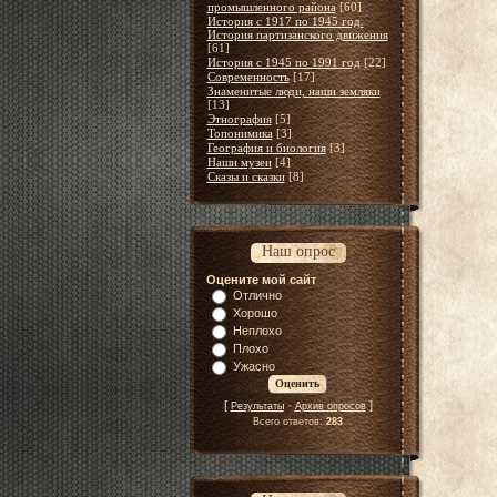
промышленного района
[60]
История с 1917 по 1945 год.
История партизанского движения
[61]
История с 1945 по 1991 год
[22]
Современность
[17]
Знаменитые люди, наши земляки
[13]
Этнография
[5]
Топонимика
[3]
География и биология
[3]
Наши музеи
[4]
Сказы и сказки
[8]
Наш опрос
Оцените мой сайт
Отлично
Хорошо
Неплохо
Плохо
Ужасно
[
·
]
Результаты
Архив опросов
Всего ответов:
283