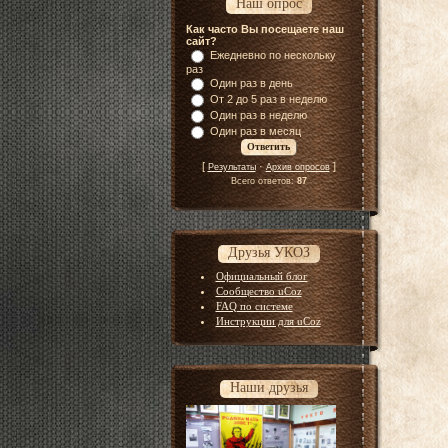
Наш опрос
Как часто Вы посещаете наш
сайт?
Ежедневно по нескольку
раз
Один раз в день
От 2 до 5 раз в неделю
Один раз в неделю
Один раз в месяц
[
·
]
Результаты
Архив опросов
Всего ответов:
87
Друзья УКОЗ
Официальный блог
Сообщество uCoz
FAQ по системе
Инструкции для uCoz
Наши друзья