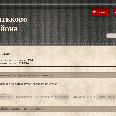
Главная
ятьково
айона
»
Статьи
териалов в каталоге
:
214
о материалов
:
211-214
лет клубу « Дятьковский краевед».
ление с 10 летим клуба, подведение итогов.
менность
|
Просмотров:
352
|
Добавил:
любослав
|
Дата:
04.02.2022
|
Комментарии 
.Доброславин - наш земляк .