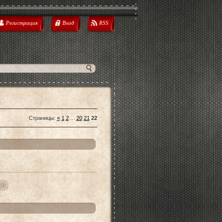
Регистрация
Вход
RSS
Страницы
:
«
1
2
...
20
21
22
(0)