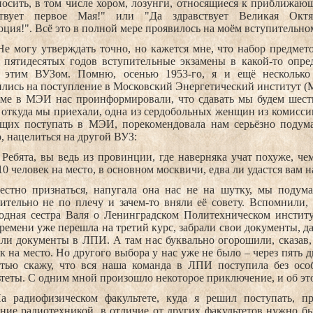
осить, в том числе хором, лозунги, относящиеся к приближаю
ствует первое Мая!" или "Да здравствует Великая Октяб
ция!". Всё это в полной мере проявилось на моём вступительном
Не могу утверждать точно, но кажется мне, что набор предме
е пятидесятых годов вступительные экзамены в какой-то опре
 этим ВУЗом. Помню, осенью 1953-го, я и ещё несколько
лись на поступление в Московский Энергетический институт (
ёме в МЭИ нас проинформировали, что сдавать мы будем шесть
 откуда мы приехали, одна из сердобольных женщин из комисси
щих поступать в МЭИ, порекомендовала нам серьёзно подума
, нацелиться на другой ВУЗ:
 Ребята, вы ведь из провинции, где наверняка учат похуже, че
10 человек на место, в основном москвичи, едва ли удастся вам 
естно признаться, напугала она нас не на шутку, мы подума
ительно не по плечу и зачем-то вняли её совету. Вспомнили,
одная сестра Валя о Ленинградском Политехническом институ
ремени уже перешла на третий курс, забрали свои документы, да 
ли документы в ЛПИ. А там нас буквально огорошили, сказав, 
к на место. Но другого выбора у нас уже не было – через пять 
стью скажу, что вся наша команда в ЛПИ поступила без ос
теты. С одним мной произошло некоторое приключение, и об эт
а радиофизическом факультете, куда я решил поступать, п
ние радиотехникой, в отличие от других факультетов нужно бы