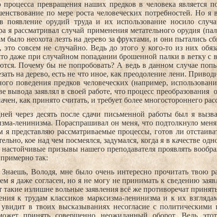
ю процесса превращения наших предков в человека является п
енствование по мере роста человеческих потребностей. Но я в
ев появление орудий труда и их использование носило случа
а я рассматривал случай применения метательного орудия (пал
м было неохота лезть на дерево за фруктами, и они пытались сб
 это совсем не случайно. Ведь до этого у кого-то из них обя
что даже при случайном попадании брошенной палки в ветку с
тся. Почему бы не попробовать? А ведь в данном случае попы
езать на дерево, есть не что иное, как преодоление лени. Приво
ого поведения предков человеческих (например, использован
ве вывода заявлял в своей работе, что процесс преобразования
о
ачен, как принято считать, и требует более многостороннего ра
ней через десять после сдачи письменной работы был я вызв
изма-ленинизма. Пораспрашивал он меня, что подтолкнуло мен
м я представляю рассматриваемые процессы, готов ли отстаива
ельно, кое над чем посмеялся, задумался, когда я в качестве од
л настойчивые призывы нашего преподавателя проявлять вообр
 примерно так:
 Знаешь, Володя, мне было очень интересно прочитать твою ра
чем я даже согласен, но я не могу не принимать к сведению зая
т такие излишне вольные заявления всё же противоречат приня
ния к трудам классиков марксизма-ленинизма и к их взглядам.
о увидит в твоих высказываниях несогласие с политическими
может принять совершенно неожиданный оборот. Ведь этот 