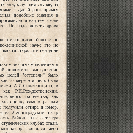
та или, в лучшем случае, из
твиями.
Давай договоримся
олняя подобные задания в
росами, но и над тем, сколь
ти. Не надо ломать дрова
ал, никто нигде больше не
ко-ленинской науке это не
димости старался никогда не
 таким значимым явлением в
орой положило выступление
х целей "оттепели" было
кой-то мере эта цель была
ениями А.И.Солженицина, в
как Р.И.Рождественский,
ятельного творчества, как
енную оценку самым разным
е получили сатира и юмор.
лучил Ленинградский театр
сть Райкина и его театра
 студенческих клубах стали,
х миниатюр. Появился такой