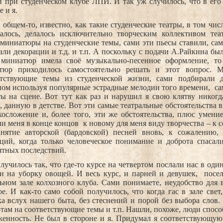
и при студенческом клубе ЛПИ. И так уж случилось, что в его
е и я.
 общем-то, известно, как такие студенческие театры, в том числ
валось, делалось исключительно творческим коллективом теа
миниатюры на студенческие темы, сами эти пьесы ставили, сам
али декорации и т.д. и т.п. А поскольку с подачи А.Райкина бы
 миниатюр имела своё музыкально-песенное оформление, то
тюр приходилось самостоятельно решать и этот вопрос. 
етствующие темы из студенческой жизни, сами подбирали д
ом используя популярные эстрадные мелодии того времени,
са
ы на сцене. Вот тут как раз и нарушил я свою клятву никогд
, данную в детстве. Вот эти самые театральные обстоятельства 
хосложение и, более того, эти же обстоятельства, плюс умени
и меня в конце концов
к новому для меня виду творчества – к 
анятие авторской (бардовской) песней вновь, к сожалению
аций, когда только человеческое понимание и доброта спасал
ятных последствий.
лучилось так, что где-то курсе на четвертом послали нас в од
и на уборку овощей. И весь курс, и парней и девушек,
посе
ьном зале колхозного клуба. Сами понимаете, неудобство для 
е. И как-то само собой получилось, что когда гас в зале свет
а вслух нашего быта, без стеснений и порой без выбора слов.
там на соответствующие темы и т.п. Нашли, похоже, люди способ
енность. Не был в стороне и я. Придумал я соответствующую 