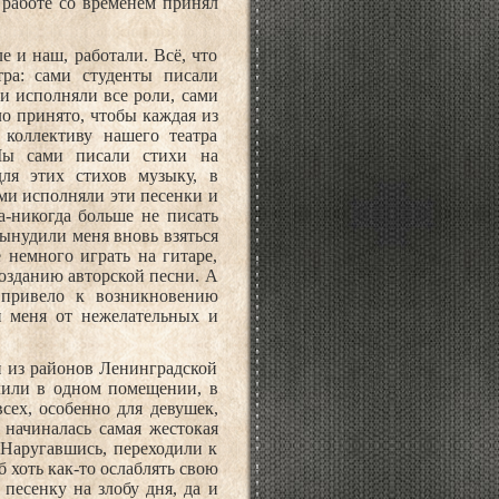
 работе со временем принял
е и наш, работали. Всё, что
тра: сами студенты писали
и исполняли все роли, сами
ло принято, чтобы каждая из
 коллективу нашего театра
Мы сами писали стихи на
ля этих стихов музыку, в
ми исполняли эти песенки и
а-никогда больше не писать
вынудили меня вновь взяться
е немного играть на гитаре,
созданию авторской песни. А
, привело к возникновению
и меня от нежелательных и
ин из районов Ленинградской
лили в одном помещении, в
всех, особенно для девушек,
, начиналась самая жестокая
 Наругавшись, переходили к
 хоть как-то ослаблять свою
песенку на злобу дня, да и