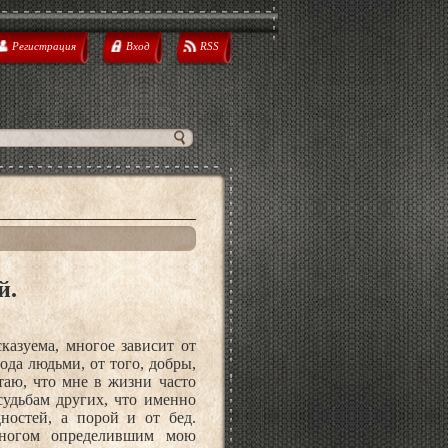
Регистрация
Вход
RSS
й.
казуема, многое зависит от
ода людьми, от того, добры,
аю, что мне в жизни часто
удьбам других, что именно
ностей, а порой и от бед.
многом определившим мою