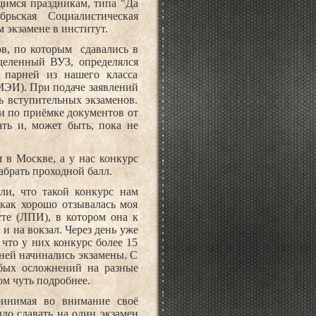
щимся праздникам, типа "Да
рьская Социалистическая
 экзамене в институт.
тов, по которым
сдавались в
деленный ВУЗ, определялся
 парней из нашего класса
МЭИ). При подаче заявлений
 вступительных экзаменов.
и по приёмке документов от
ть и, может быть, пока не
м в Москве, а у нас конкурс
набрать проходной балл.
ли, что такой конкурс нам
 как хорошо отзывалась моя
те (ЛПИ), в котором она к
и на вокзал. Через день уже
что у них конкурс более 15
дней начинались экзамены. С
обых осложнений на разные
ом чуть подробнее.
ринимая во внимание своё
ло сдавать на один экзамен