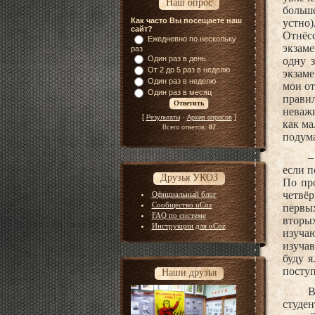
Наш опрос
больше
Как часто Вы посещаете наш
устно
сайт?
Отнёсс
Ежедневно по нескольку
экзаме
раз
Один раз в день
одну 
От 2 до 5 раз в неделю
экзаме
Один раз в неделю
мои от
Один раз в месяц
прави
неважн
[
·
]
Результаты
Архив опросов
как ма
Всего ответов:
87
подума
–
если п
Друзья УКОЗ
По про
четвёр
Официальный блог
Сообщество uCoz
первых
FAQ по системе
вторы
Инструкции для uCoz
изуча
изучав
буду 
поступ
Наши друзья
В
студе