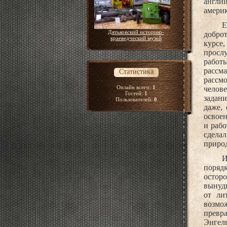
англи
америк
Е
Дятьковский историко-
добро
краеведческий музей
курсе
просл
работ
рассма
Статистика
рассм
Онлайн всего:
1
челове
Гостей:
1
задани
Пользователей:
0
даже,
освоен
и рабо
сдела
природ
И
поряд
остор
вынуди
от ли
возмож
превр
Энгель