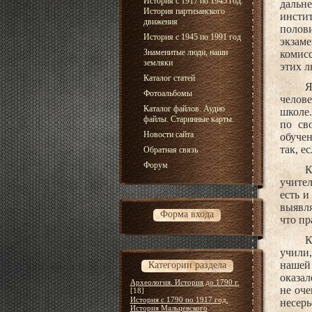
История с 1917 по 1945 год.
дальн
История партизанского
инсти
движения
полов
История с 1945 по 1991 год
экзам
Знаменитые люди, наши
комис
земляки
этих л
Каталог статей
Я
Фотоальбомы
челове
Каталог файлов. Аудио
школе
файлы. Старинные карты.
по св
Новости сайта
обучен
так, е
Обратная связь
Форум
К
учител
есть и
выявля
Форма входа
что пр
К
учили,
нашей 
Категории раздела
оказал
Археология. История до 1790 г.
не оче
[18]
История с 1790 по 1917 год.
несерь
История Мальцевского