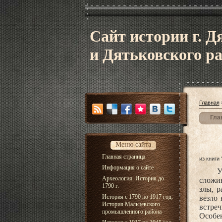
Сайт истории г. Д
и Дятьковского р
Главная
Гла
Меню сайта
Главная страница
из книги
Информация о сайте
У
Археология. История до
сложив
1790 г.
злы, 
История с 1790 по 1917 год.
везло
История Мальцевского
встре
промышленного района
Особе