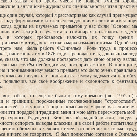
йского языка я во время учебы не подвёл. Учился хорошо,
анские и английские журналы по специальности читал практичес
ще один случай, который я рассматриваю как случай преимущес
ты над формализмом и слепым следованиям сложившимся поря
, когда одним из изучаемых предметов у нас были "Основы ма
ушивания лекций и участия в семинарах полагалось студен
ы, в которых требовалось изложить их точку зрения 
триваемым в трудах классиков марксизма-ленинизма. Одной из 
отреть нам, была работа Ф.Энгельса "Роль труда в процес
ка", написанная им в 1876 году. Преподаватель, довольно молод
е, сказал, что мы должны постараться дать свою оценку взглядам
 если мы сочтём необходимым, поспорить с ним. В принципе,
ия и понимания изучаемого предмета это было очень правильно 
ту классика изучить, и попытаться самому задуматься над обс
л, подключив всё своё воображение и склонность к фантазии
а.
 вот, забыв, что еще не были к тому времени (шел 1955 г.)
ки и традиции, порожденные послевоенными "строгостями",
ожностей
вступил в спор с классиком марксизма-ленинизма
ли эти порядки и традиции меня и мою мать пересмотреть мой 
тературного будущего). Безо всякой задней мысли, следуя 
ности оспорить выводы классика, я в своей работе попытался у
ащению обезьяны в человека имеет отношение не только труд,
са ничего не говорится.
Я был полностью согласен с Энгельс