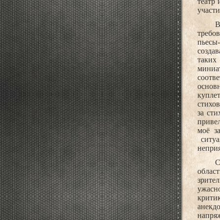
театр 
участи
В
требо
пьесы-
создав
таких
миниа
соотв
основн
куплет
стихов
за сти
привел
моё з
ситу
непри
С
област
зрител
ужасно
критик
анекдо
напряж