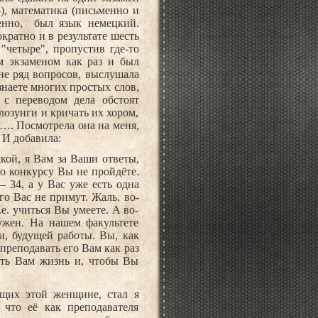
), математика (письменно и
венно,
был язык немецкий.
ократно и в результате шесть
"четыре", пропустив где-то
м экзаменом как раз и был
не ряд вопросов, выслушала
знаете многих простых слов,
 с переводом дела обстоят
 лозунги и кричать их хором,
.…. Посмотрела она на меня,
. И добавила:
кой, я Вам за Ваши ответы,
по конкурсу Вы не пройдёте.
– 34, а у Вас уже есть одна
ого Вас не примут. Жаль, во-
е. учиться Вы умеете. А во-
ужен. На нашем факультете
и, будущей работы. Вы, как
преподавать его Вам как раз
ить Вам жизнь и, чтобы Вы
ущих этой женщине, стал я
 что её как преподавателя