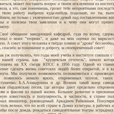
иться, может поставить вопрос о твоём исключении из институ
ола, а это, сам понимаешь, грозит тебе неприятными последс
я твою работу выброшу куда-нибудь подальше, но ты, вып
йшем, не только с увлеченностью думай над поставленными воп
зны и полезны твои заявления и к чему они могут привес
асну.
Своё обещание заведующий кафедрой, судя по всему, сдерж
инал о моих "теориях", и даже на мои оценки по марксист
ло. А совет этого человека я твёрдо помню и "дрова" без необхо
, спасибо за понимание и доброту, за своевременный совет!
ак уж получилось, что годы моей учебы в институте совпали с
 нашей страны, как
"хрущевская оттепель", начало кот
рущева на ХХ съезде КПСС в 1956 году. Одной из главны
ление сделать жизнь советских людёй более открытой, и в ка
гнута. Мы получили возможность познакомиться с произвед
е появилось немало ярких, откровенных поэтов, таких 
втушенко, Б.А.Ахмадулина и др. Возник такой жанр самоде
ская (бардовская) песня, где авторы дают предельно откров
иям и фактам из нашей жизни. Большое развитие и признани
ную известность и популярность, в частности, в стране по
дных миниатюр, руководимый Аркадием Райкиным. Популярно
толь велики, что по всей стране в Домах культуры, в рабочих и
рибы после дождя, рождаться самодеятельные театры эстрадны