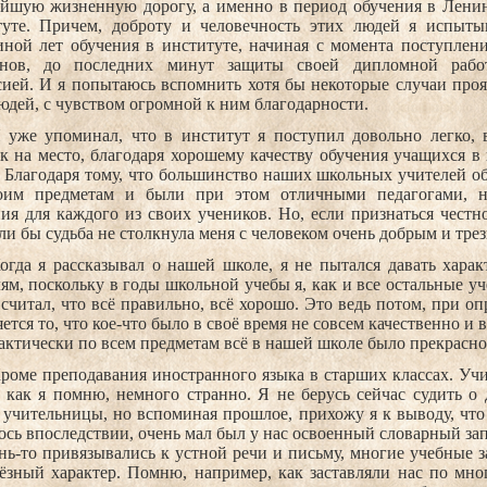
ейшую жизненную дорогу, а именно в период обучения в Лени
туте. Причем, доброту и человечность этих людей я испыты
иной лет обучения в институте, начиная с момента поступлен
енов, до последних минут защиты своей дипломной работ
сией. И я попытаюсь вспомнить хотя бы некоторые случаи про
юдей, с чувством огромной к ним благодарности.
 уже упоминал, что в институт я поступил довольно легко, 
к на место, благодаря хорошему качеству обучения учащихся в
. Благодаря тому, что большинство наших школьных учителей 
оим предметам и были при этом отличными педагогами, 
ия для каждого из своих учеников. Но, если признаться честн
сли бы судьба не столкнула меня с человеком очень добрым и тр
огда я рассказывал о нашей школе, я не пытался давать хар
ям, поскольку в годы школьной учебы я, как и все остальные у
 считал, что всё правильно, всё хорошо. Это ведь потом, при о
ется то, что кое-что было в своё время не совсем качественно и 
актически по всем предметам всё в нашей школе было прекрасн
роме преподавания иностранного языка в старших классах. Учи
 как я помню, немного странно. Я не берусь сейчас судить о 
учительницы, но вспоминая прошлое, прихожу я к выводу, что 
ось впоследствии, очень мал был у нас освоенный словарный за
нь-то привязывались к устной речи и письму, многие учебные 
ёзный характер. Помню, например, как заставляли нас по мног