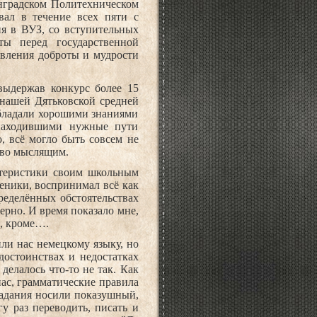
нградском Политехническом
вал в течение всех пяти с
ия в ВУЗ, со вступительных
ы перед государственной
явления доброты и мудрости
выдержав конкурс более 15
 нашей Дятьковской средней
обладали хорошими знаниями
находившими нужные пути
о, всё могло быть совсем не
езво мыслящим.
актеристики своим школьным
ченики, воспринимал всё как
пределённых обстоятельствах
верно. И время показало мне,
о, кроме….
ли нас немецкому языку, но
достоинствах и недостатках
делалось что-то не так. Как
пас, грамматические правила
задания носили показушный,
у раз переводить, писать и