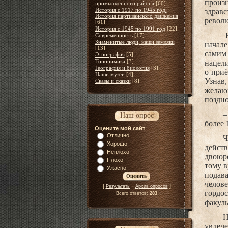
произн
промышленного района
[60]
История с 1917 по 1945 год.
здрав
История партизанского движения
револю
[61]
История с 1945 по 1991 год
[22]
Современность
[17]
Знаменитые люди, наши земляки
начал
[13]
самим
Этнография
[5]
Топонимика
[3]
нацели
География и биология
[3]
о при
Наши музеи
[4]
Узнав,
Сказы и сказки
[8]
желаю
поздно
–
Наш опрос
более 
Оцените мой сайт
Отлично
Ч
Хорошо
действ
Неплохо
двоюр
Плохо
тому в
Ужасно
подава
челове
[
·
]
Результаты
Архив опросов
гордо
Всего ответов:
283
факуль
Н
увлече