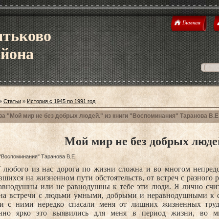
Главная
ятьково
айона
»
Статьи
»
История с 1945 по 1991 год
ва "Мой мир не без добрых людей." из книги "Воспоминания" Таранова В.Е
Мой мир не без добрых люде
 "Воспоминания" Таранова В.Е
 любого из нас дорога по жизни сложна и во многом непредс
шихся на жизненном пути обстоятельств, от встреч с разного р
равнодушны или не равнодушны к тебе эти люди. Я лично счит
 на встречи с людьми умными, добрыми и неравнодушными к с
чи с ними нередко спасали меня от лишних жизненных труд
нно ярко это выявились для меня в период жизни, во 