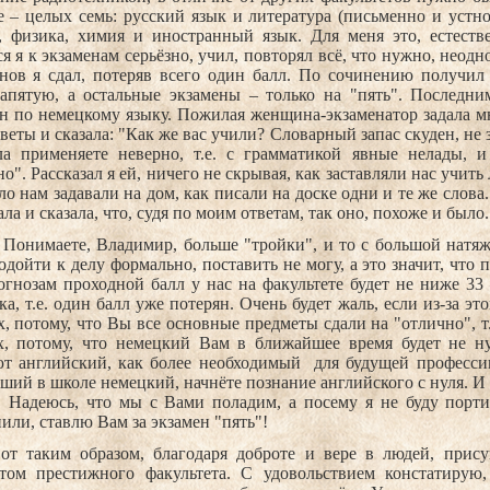
 – целых семь: русский язык и литература (письменно и устно
), физика, химия и иностранный язык. Для меня это, естест
я я к экзаменам серьёзно, учил, повторял всё, что нужно, неодн
нов я сдал, потеряв всего один балл. По сочинению получил 
запятую, а остальные экзамены – только на "пять". Последни
н по немецкому языку. Пожилая женщина-экзаменатор задала м
веты и сказала: "Как же вас учили? Словарный запас скуден, не 
ла применяете неверно, т.е. с грамматикой явные нелады, и
о". Рассказал я ей, ничего не скрывая, как заставляли нас учить
ло нам задавали на дом, как писали на доске одни и те же слова
ла и сказала, что, судя по моим ответам, так оно, похоже и было
 Понимаете, Владимир, больше "тройки", и то с большой натяж
одойти к делу формально, поставить не могу, а это значит, что 
гнозам проходной балл у нас на факультете будет не ниже 33 
ка, т.е. один балл уже потерян. Очень будет жаль, если из-за эт
, потому, что Вы все основные предметы сдали на "отлично", т.
х, потому, что немецкий Вам в ближайшее время будет не н
ют английский, как более необходимый
для будущей професси
ший в школе немецкий, начнёте познание английского с нуля. И 
я. Надеюсь, что мы с Вами поладим, а посему я не буду порт
или, ставлю Вам за экзамен "пять"!
от таким образом, благодаря доброте и вере в людей, прис
нтом престижного факультета. С удовольствием констатирую,