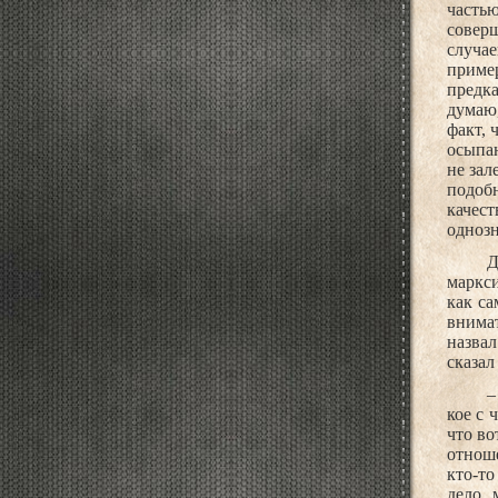
часть
соверш
случа
пример
предка
думаю,
факт, 
осыпаю
не зал
подобн
качест
однозн
Д
маркс
как са
внимат
назва
сказал
–
кое с 
что во
отноше
кто-т
дело 