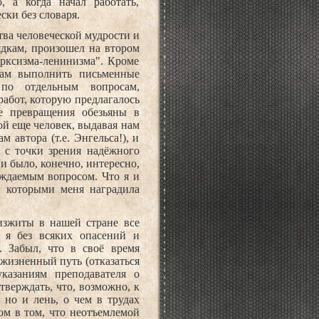
 а когда начал работать,
ки без словаря.
тва человеческой мудрости и
дкам, произошел на втором
рксизма-ленинизма". Кроме
там выполнить письменные
по отдельным вопросам,
работ, которую предлагалось
се превращения обезьяны в
ой еще человек, выдавая нам
 автора (т.е. Энгельса!), и
 с точки зрения надёжного
и было, конечно, интересно,
уждаемым вопросом. Что я и
, которыми меня наградила
 изжиты в нашей стране все
 я без всяких опасений и
. Забыл, что в своё время
жизненный путь (отказаться
указаниям преподавателя о
тверждать, что, возможно, к
 но и лень, о чем в трудах
ом в том, что неотъемлемой