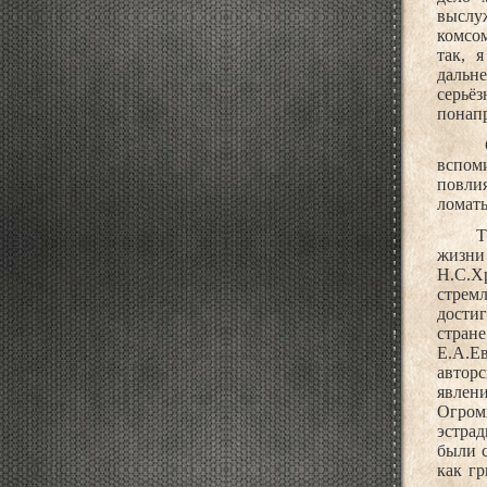
выслуж
комсом
так, 
дальне
серьё
понапр
вспом
повлия
ломать
Т
жизни
Н.С.Х
стрем
дости
стран
Е.А.Е
автор
явлен
Огром
эстра
были с
как г