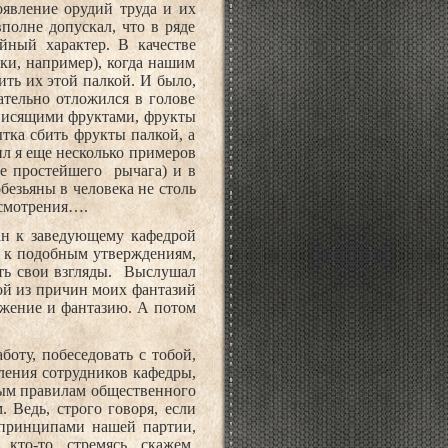
оявление орудий труда и их
полне допускал, что в ряде
йный характер. В качестве
ки, например), когда нашим
ить их этой палкой. И было,
зательно отложился в голове
 висящими фруктами, фрукты
тка сбить фрукты палкой, а
дил я еще несколько примеров
ие простейшего
рычага) и в
безьяны в человека не столь
ссмотрения….
ан к заведующему кафедрой
я к подобным утверждениям,
ть свои взгляды.
Выслушал
ной из причин моих фантазий
ажение и фантазию. А потом
боту, побеседовать с тобой,
вления сотрудников кафедры,
тым правилам общественного
 Ведь, строго говоря, если
 принципами нашей партии,
кто-то, стремясь, скажем,