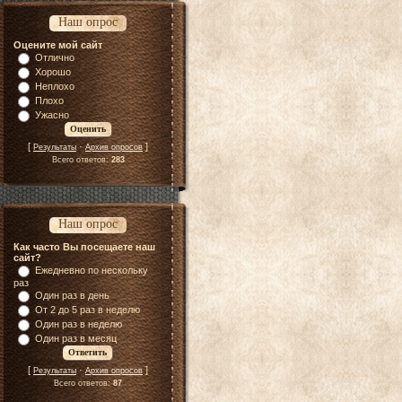
Наш опрос
Оцените мой сайт
Отлично
Хорошо
Неплохо
Плохо
Ужасно
[
·
]
Результаты
Архив опросов
Всего ответов:
283
Наш опрос
Как часто Вы посещаете наш
сайт?
Ежедневно по нескольку
раз
Один раз в день
От 2 до 5 раз в неделю
Один раз в неделю
Один раз в месяц
[
·
]
Результаты
Архив опросов
Всего ответов:
87