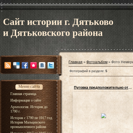
Сайт истории г. Дятьково
и Дятьковского района
Главная
»
Фотоальбом
» Фото Немер
Фотографий в разделе
:
5
Меню сайта
Пуговка предположительно относиться к 1857 - 1917
Главная страница
Информация о сайте
25.07.2013
Археология. История до
1790 г.
Найдена на поле в окрестностях
деревни Немеричи, в мае 2012
История с 1790 по 1917 год.
года...
История Мальцевского
WereWolf84
промышленного района