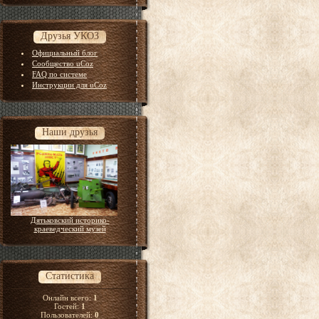
Друзья УКОЗ
Официальный блог
Сообщество uCoz
FAQ по системе
Инструкции для uCoz
Наши друзья
Дятьковский историко-
краеведческий музей
Статистика
Онлайн всего:
1
Гостей:
1
Пользователей:
0