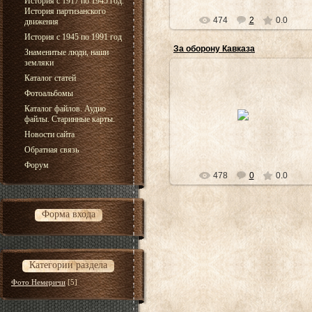
История с 1917 по 1945 год.
История партизанского
474
2
0.0
движения
История с 1945 по 1991 год
За оборону Кавказа
Знаменитые люди, наши
земляки
Каталог статей
25.07.2013
Фотоальбомы
Медаль найдена на поле в
Каталог файлов. Аудио
окрестностях деревни Немеричи,
файлы. Старинные карты.
в мае 2013 года
Новости сайта
WereWolf84
Обратная связь
Форум
478
0
0.0
Форма входа
Категории раздела
Фото Немеричи
[5]