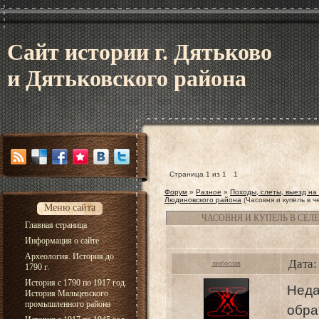
Сайт истории г. Дятьково
и Дятьковского района
Страница
1
из
1
1
Форум
»
Разное
»
Походы, слеты, выезд на
Людиновского района
(Часовня и купель в 
Меню сайта
ЧАСОВНЯ И КУПЕЛЬ В СЕ
Главная страница
Информация о сайте
Археология. История до
Дата:
любослав
1790 г.
История с 1790 по 1917 год.
Неда
История Мальцевского
промышленного района
обра