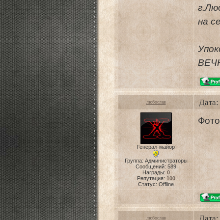
г.Лю
на с
Упок
ВЕЧ
Дата:
любослав
Фото
Генерал-майор
Группа: Администраторы
Сообщений:
589
Награды:
0
Репутация:
100
Статус:
Offline
Дата:
любослав