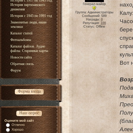
История с 1917 по 1945 год.
нахо
Генерал-майор
История партизанского
движения
Калу
Группа: Администраторы
История с 1945 по 1991 год
Сообщений:
589
Награды:
0
Час
Знаменитые люди, наши
Репутация:
100
земляки
Статус:
Offline
бере
Каталог статей
спу
Фотоальбомы
спр
Каталог файлов. Аудио
файлы. Старинные карты.
куль
Новости сайта
Вот 
Обратная связь
Форум
Воз
Под
Форма входа
Muхa
Прео
Пол
Наш опрос
(бл
Оцените мой сайт
Отлично
Але
Хорошо