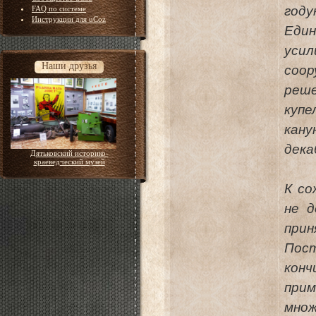
год
FAQ по системе
Инструкции для uCoz
Еди
уси
Наши друзья
соо
реш
купе
кану
дека
Дятьковский историко-
краеведческий музей
К со
не д
прин
Пост
кон
при
мно