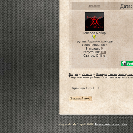
Дата:
любослав
Генерал-майор
Группа: Администраторы
Сообщений:
589
Награды:
0
Репутация:
100
Статус:
Offline
Форум
»
Разное
»
Походы, слеты, выезд на
Людиновского района
(Часовня и купель в 
Страница
1
из
1
1
Copyright MyCorp © 2026
|
Бесплатный хостинг
uCoz