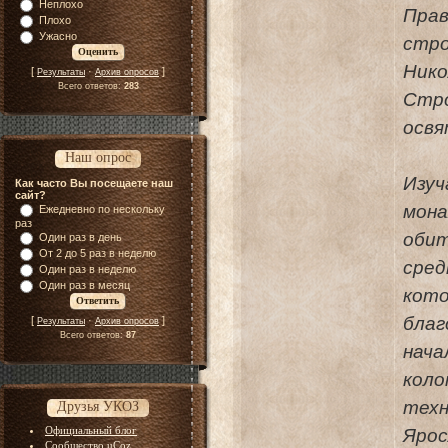
Неплохо
Прав
Плохо
Ужасно
стр
Нико
[
·
]
Результаты
Архив опросов
Всего ответов:
283
Стр
освя
Наш опрос
Изуч
Как часто Вы посещаете наш
сайт?
мон
Ежедневно по нескольку
раз
обит
Один раз в день
От 2 до 5 раз в неделю
сред
Один раз в неделю
Один раз в месяц
кото
бла
[
·
]
Результаты
Архив опросов
Всего ответов:
87
нача
коло
техн
Друзья УКОЗ
Официальный блог
Яро
Сообщество uCoz