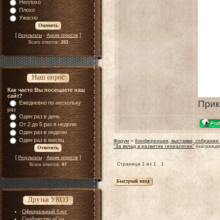
Неплохо
Плохо
Ужасно
[
·
]
Результаты
Архив опросов
Всего ответов:
283
Наш опрос
Как часто Вы посещаете наш
сайт?
Прик
Ежедневно по нескольку
раз
Один раз в день
От 2 до 5 раз в неделю
Один раз в неделю
Один раз в месяц
Форум
»
Конференции, выставки, собрания.
"За вклад в развитие генеалогии"
(награжд
[
·
]
Результаты
Архив опросов
Страница
1
из
1
1
Всего ответов:
87
Друзья УКОЗ
Официальный блог
Сообщество uCoz