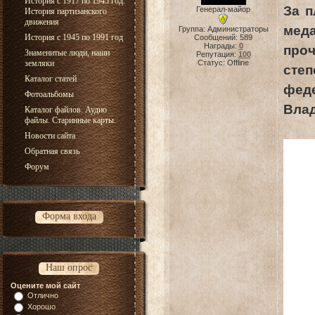
История с 1917 по 1945 год.
За п
Генерал-майор
История партизанского
движения
мед
Группа: Администраторы
История с 1945 по 1991 год
Сообщений:
589
Награды:
0
проч
Знаменитые люди, наши
Репутация:
100
земляки
Статус:
Offline
сте
Каталог статей
фед
Фотоальбомы
Вла
Каталог файлов. Аудио
файлы. Старинные карты.
Новости сайта
Обратная связь
Форум
Форма входа
Наш опрос
Оцените мой сайт
Отлично
Хорошо