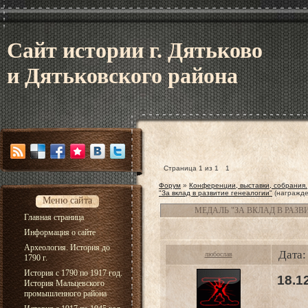
Сайт истории г. Дятьково
и Дятьковского района
Страница
1
из
1
1
Форум
»
Конференции, выставки, собрания.
"За вклад в развитие генеалогии"
(награжд
Меню сайта
МЕДАЛЬ "ЗА ВКЛАД В РАЗ
Главная страница
Информация о сайте
Археология. История до
Дата:
любослав
1790 г.
История с 1790 по 1917 год.
18.1
История Мальцевского
промышленного района