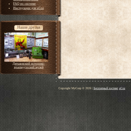
FAQ по системе
Инструкции для uCoz
Наши друзья
Дятьковский историко-
краеведческий музей
Copyright MyCorp © 2026
|
Бесплатный хостинг
uCoz