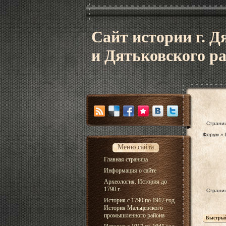
Сайт истории г. Д
и Дятьковского р
Страни
Форум
»
Меню сайта
Главная страница
Информация о сайте
Археология. История до
1790 г.
Страни
История с 1790 по 1917 год.
История Мальцевского
промышленного района