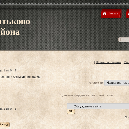
Главная
ятьково
айона
[
Новые сообщения
·
Уча
ца
1
из
0
1
Разное
»
Обсуждение сайта
Фильтр по:
В данном форуме нет ни одной темы
ца
1
из
0
1
По