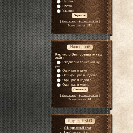
Неплохо
Плохо
Ужасно
[
·
]
Результаты
Архив опросов
Всего ответов:
283
Наш опрос
Как часто Вы посещаете наш
сайт?
Ежедневно по нескольку
раз
Один раз в день
От 2 до 5 раз в неделю
Один раз в неделю
Один раз в месяц
[
·
]
Результаты
Архив опросов
Всего ответов:
87
Друзья УКОЗ
Официальный блог
Сообщество uCoz