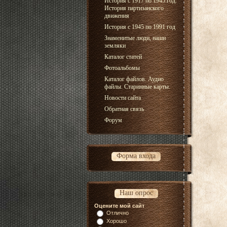
История с 1917 по 1945 год.
История партизанского
движения
История с 1945 по 1991 год
Знаменитые люди, наши
земляки
Каталог статей
Фотоальбомы
Каталог файлов. Аудио
файлы. Старинные карты.
Новости сайта
Обратная связь
Форум
Форма входа
Наш опрос
Оцените мой сайт
Отлично
Хорошо