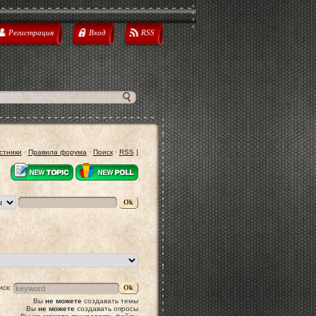
Регистрация
Вход
RSS
стники
·
Правила форума
·
Поиск
·
RSS
]
иск:
Вы
не можете
создавать темы
Вы
не можете
создавать опросы