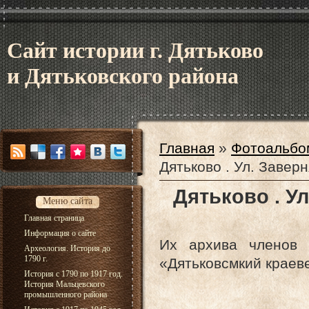
Сайт истории г. Дятьково
и Дятьковского района
Главная
»
Фотоальбо
Дятьково . Ул. Заверн
Дятьково . У
Меню сайта
Главная страница
Информация о сайте
Их архива членов 
Археология. История до
1790 г.
«Дятьковсмкий краев
История с 1790 по 1917 год.
История Мальцевского
промышленного района