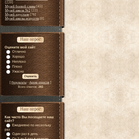
[220]
Музей боевой славы
[45]
Музей школа №2
[22]
Музей хрусталя
[76]
Музей школы искусств
[0]
Наш опрос
Оцените мой сайт
Отлично
Хорошо
Неплохо
Плохо
Ужасно
[
·
]
Результаты
Архив опросов
Всего ответов:
283
Наш опрос
Как часто Вы посещаете наш
сайт?
Ежедневно по нескольку
раз
Один раз в день
От 2 до 5 раз в неделю