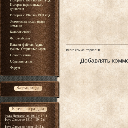
История с 1917 по 1945 год.
История партизанского
движения
История с 1945 по 1991 год
Знаменитые люди, наши
земляки
Каталог статей
Фотоальбомы
Каталог файлов. Аудио
файлы. Старинные карты.
Всего комментариев
:
0
Новости сайта
Добавлять комме
Обратная связь
Форум
Форма входа
Категории раздела
Фото Дятьково до 1917 г.
[73]
фото Дятьково 1917 - 1945 г.
[21]
фото Дятьково после 1945 г.