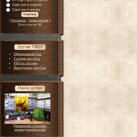
Один раз в неделю
Один раз в месяц
[
·
]
Результаты
Архив опросов
Всего ответов:
87
Друзья УКОЗ
Официальный блог
Сообщество uCoz
FAQ по системе
Инструкции для uCoz
Наши друзья
Дятьковский историко-
краеведческий музей