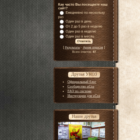
Как часто Вы посещаете наш
сайт?
Ежедневно по нескольку
раз
Один раз в день
От 2 до 5 раз в неделю
Один раз в неделю
Один раз в месяц
[
·
]
Результаты
Архив опросов
Всего ответов:
87
Друзья УКОЗ
Официальный блог
Сообщество uCoz
FAQ по системе
Инструкции для uCoz
Наши друзья