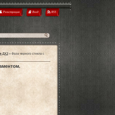
Регистрация
Вход
RSS
я ДХЗ
» Фаза черного стекла с
аментом.