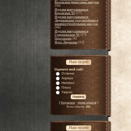
Кировским фаянсовым заводом
[50]
Изделия выпускавшиеся
Кировским ЧЗ
[27]
Изделия выпускавшиеся
Людиновским чунулитейным и
машиностроительным заводом
[46]
Изделия выпускавшиеся
Сукремльским ЧЗ
[17]
Персоналии
[4]
Фото Людиново
[12]
Наш опрос
Оцените мой сайт
Отлично
Хорошо
Неплохо
Плохо
Ужасно
[
·
]
Результаты
Архив опросов
Всего ответов:
283
Наш опрос