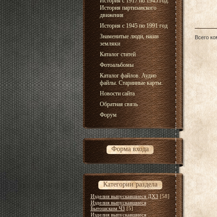
История с 1917 по 1945 год.
История партизанского
движения
История с 1945 по 1991 год
Знаменитые люди, наши
Всего к
земляки
Каталог статей
Фотоальбомы
Каталог файлов. Аудио
файлы. Старинные карты.
Новости сайта
Обратная связь
Форум
Форма входа
Категории раздела
Изделия выпускавшиеся ДХЗ
[58]
Изделия выпускавшиеся
Бытошским ЧЗ
[5]
Изделия выпускавшиеся