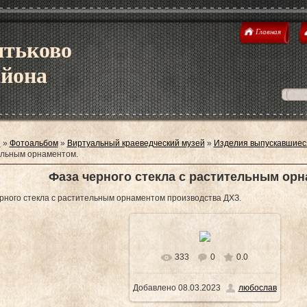
Главная
ятьково
айона
я
»
Фотоальбом
»
Виртуальный краеведческий музей
»
Изделия выпускавшиес
ельным орнаментом.
Фаза черного стекла с растительным орн
рного стекла с растительным орнаментом производства ДХЗ.
333
0
0.0
В реальном размере
Добавлено
08.03.2023
любослав
1538x1014
/ 321.1Kb