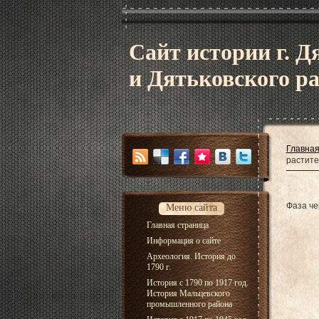
Сайт истории г. Д
и Дятьковского р
Главна
растит
Фаза че
Меню сайта
Главная страница
Информация о сайте
Археология. История до
1790 г.
История с 1790 по 1917 год.
История Мальцевского
промышленного района