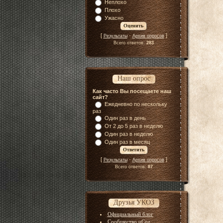
Неплохо
Плохо
Ужасно
[
·
]
Результаты
Архив опросов
Всего ответов:
283
Наш опрос
Как часто Вы посещаете наш
сайт?
Ежедневно по нескольку
раз
Один раз в день
От 2 до 5 раз в неделю
Один раз в неделю
Один раз в месяц
[
·
]
Результаты
Архив опросов
Всего ответов:
87
Друзья УКОЗ
Официальный блог
Сообщество uCoz