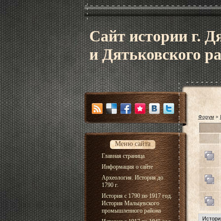
Сайт истории г. Д
и Дятьковского р
Форум
»
Меню сайта
Главная страница
Информация о сайте
Археология. История до
1790 г.
История с 1790 по 1917 год.
История Мальцевского
промышленного района