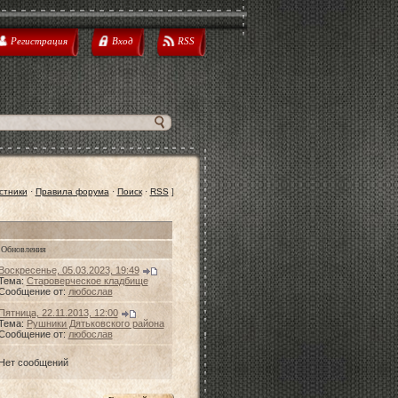
Регистрация
Вход
RSS
стники
·
Правила форума
·
Поиск
·
RSS
]
Обновления
Воскресенье, 05.03.2023, 19:49
Тема:
Староверческое кладбище
Сообщение от:
любослав
Пятница, 22.11.2013, 12:00
Тема:
Рушники Дятьковского района
Сообщение от:
любослав
Нет сообщений