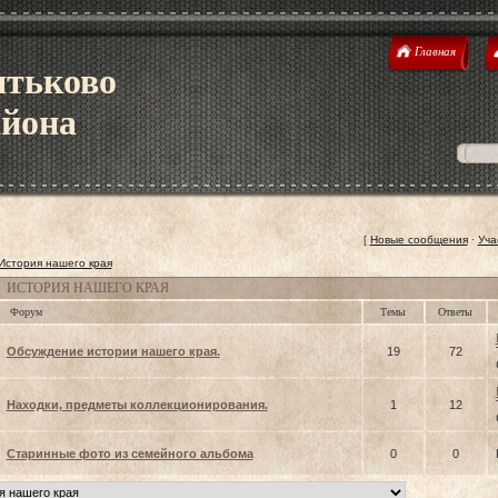
Главная
ятьково
айона
[
Новые сообщения
·
Уча
История нашего края
ИСТОРИЯ НАШЕГО КРАЯ
Форум
Темы
Ответы
Обсуждение истории нашего края.
19
72
Находки, предметы коллекционирования.
1
12
Старинные фото из семейного альбома
0
0