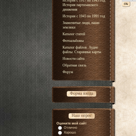
История с 1917 по 1945 год.
История партизанского
движения
История с 1945 по 1991 год
Знаменитые люди, наши
земляки
Каталог статей
Фотоальбомы
Каталог файлов. Аудио
файлы. Старинные карты.
Новости сайта
Обратная связь
Форум
Форма входа
Наш опрос
Оцените мой сайт
Отлично
Хорошо