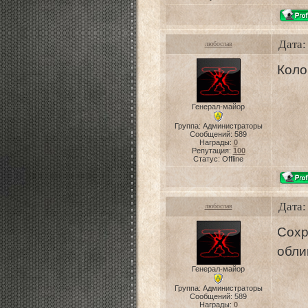
Дата:
любослав
Коло
Генерал-майор
Группа: Администраторы
Сообщений:
589
Награды:
0
Репутация:
100
Статус:
Offline
Дата:
любослав
Сох
обли
Генерал-майор
Группа: Администраторы
Сообщений:
589
Награды:
0