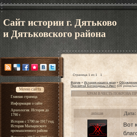
Сайт истории г. Дятьково
и Дятьковского района
Страница
1
из
1
1
Форум
»
История нашего края
»
Обсуждение
Пресвятой Богородицы п.Ивот
(Об уникальн
Меню сайта
ХРАМ В ЧЕСТЬ ПОКРОВА П
Главная страница
Информация о сайте
Археология. История до
Дата:
любослав
1790 г.
История с 1790 по 1917 год.
Вот 
История Мальцевского
промышленного района
б