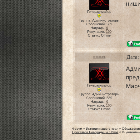
ниши
Генерал-майор
Группа: Администраторы
Сообщений:
589
Награды:
0
Репутация:
100
Статус:
Offline
Дата:
любослав
Ад
пре
Марч
Генерал-майор
Группа: Администраторы
Сообщений:
589
Награды:
0
Репутация:
100
Статус:
Offline
Форум
»
История нашего края
»
Обсуждение
Пресвятой Богородицы п.Ивот
(Об уникальн