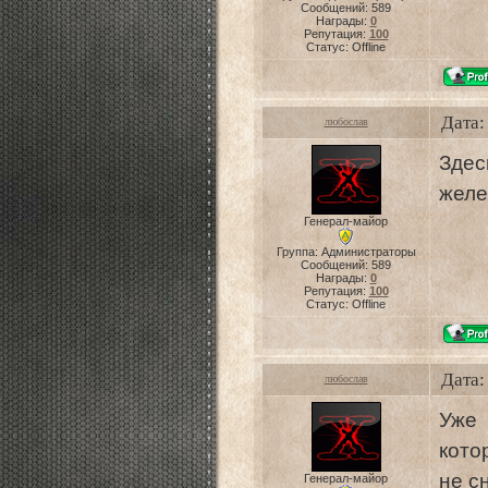
Сообщений:
589
Награды:
0
Репутация:
100
Статус:
Offline
Дата:
любослав
Здес
желе
Генерал-майор
Группа: Администраторы
Сообщений:
589
Награды:
0
Репутация:
100
Статус:
Offline
Дата:
любослав
Уже 
кото
не сн
Генерал-майор