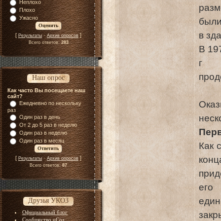
Неплохо
разм
Плохо
Ужасно
были
в зд
[
·
]
Результаты
Архив опросов
Всего ответов:
283
В 19
г н
прод
Наш опрос
Как часто Вы посещаете наш
сайт?
Оказ
Ежедневно по нескольку
раз
неск
Один раз в день
От 2 до 5 раз в неделю
Пер
Один раз в неделю
Один раз в месяц
Как 
конц
[
·
]
Результаты
Архив опросов
Всего ответов:
87
прид
его
един
Друзья УКОЗ
Официальный блог
закр
Сообщество uCoz