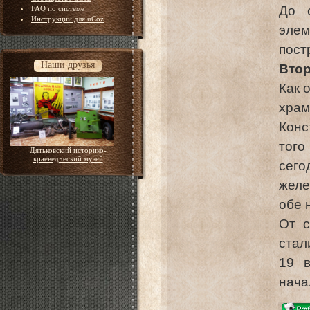
До 
FAQ по системе
Инструкции для uCoz
элем
пост
Наши друзья
Вто
Как 
храм
Конс
тог
Дятьковский историко-
краеведческий музей
сег
желе
обе 
От с
стал
19 в
нача