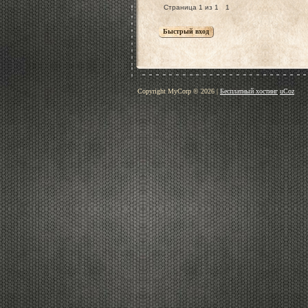
Страница
1
из
1
1
Copyright MyCorp © 2026
|
Бесплатный хостинг
uCoz