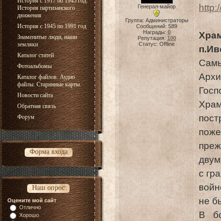
История с 1917 по 1945 год.
http:
Генерал-майор
История партизанского
движения
Группа: Администраторы
История с 1945 по 1991 год
Сообщений:
589
Награды:
0
Хра
Знаменитые люди, наши
Репутация:
100
земляки
Статус:
Offline
п.Ив
Каталог статей
Сам
Фотоальбомы
Архи
Каталог файлов. Аудио
файлы. Старинные карты.
Госп
Новости сайта
Храм
Обратная связь
пост
Форум
поже
преж
Форма входа
двум
с гр
войн
Наш опрос
не б
Оцените мой сайт
Отлично
В б
Хорошо