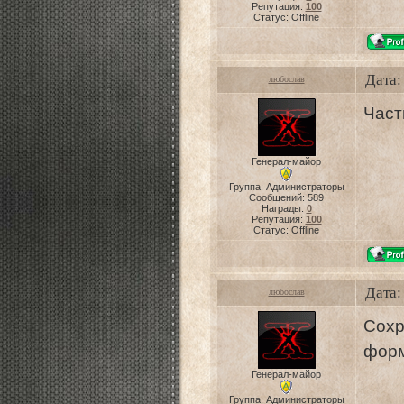
Репутация:
100
Статус:
Offline
Дата:
любослав
Част
Генерал-майор
Группа: Администраторы
Сообщений:
589
Награды:
0
Репутация:
100
Статус:
Offline
Дата:
любослав
Сохр
форм
Генерал-майор
Группа: Администраторы