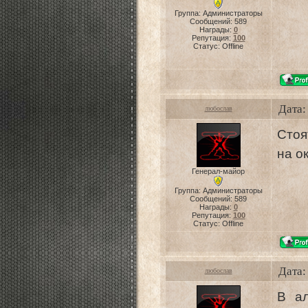
Группа: Администраторы
Сообщений:
589
Награды:
0
Репутация:
100
Статус:
Offline
Дата:
любослав
Стоя
на о
Генерал-майор
Группа: Администраторы
Сообщений:
589
Награды:
0
Репутация:
100
Статус:
Offline
Дата:
любослав
В ал